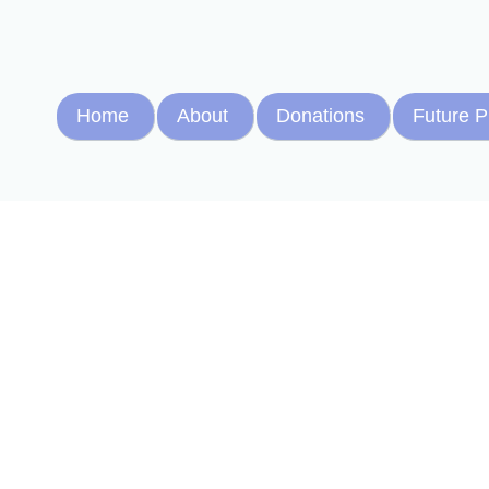
Home
About
Donations
Future P