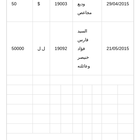
29/04/2015
وديع
19003
$
50
مجاعص
السيد
فارس
21/05/2015
فؤاد
19092
ل.ل
50000
خنيصر
وعائلته