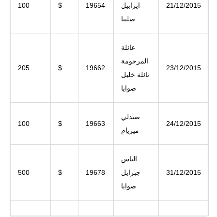
21/12/2015
ايزابيل
19654
$
100
صليبا
عائلة
المرحومة
205
$
19662
23/12/2015
نائلة خليل
صوايا
صيدلي
100
$
19663
24/12/2015
ميريام
الياس
31/12/2015
جبرايل
19678
$
500
صوايا